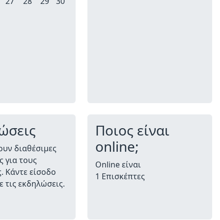
27
28
29
30
ώσεις
Ποιος είναι
online;
ουν διαθέσιμες
 για τους
Online είναι
. Κάντε είσοδο
1 Επισκέπτες
τε τις εκδηλώσεις.