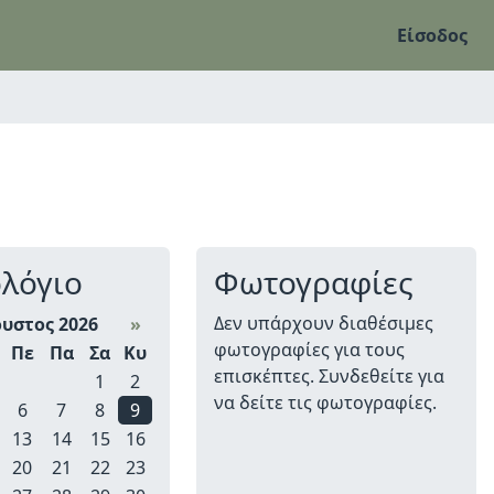
Είσοδος
λόγιο
Φωτογραφίες
Δεν υπάρχουν διαθέσιμες
υστος 2026
»
φωτογραφίες για τους
Πε
Πα
Σα
Κυ
επισκέπτες. Συνδεθείτε για
1
2
να δείτε τις φωτογραφίες.
6
7
8
9
13
14
15
16
20
21
22
23