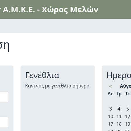
r A.M.K.E. - Χώρος Μελών
ση
Γενέθλια
Ημερο
Κανένας με γενέθλια σήμερα
«
Αύγο
Δε
Τρ
Τε
3
4
5
10
11
12
17
18
19